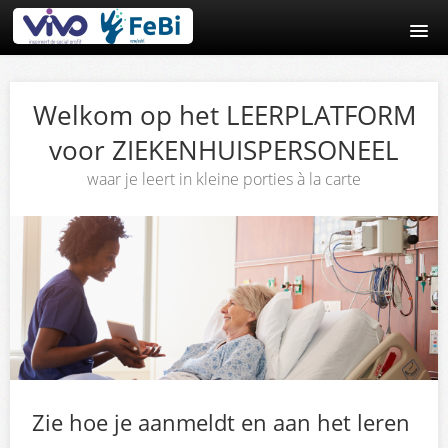
Home
Welkom op het LEERPLATFORM
Aanmelding
voor ZIEKENHUISPERSONEEL
Inloggen
waar je leert in kleine porties à la carte
Zie hoe je aanmeldt en aan het leren